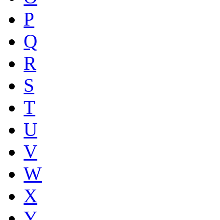
P
Q
R
S
T
U
V
W
X
Y