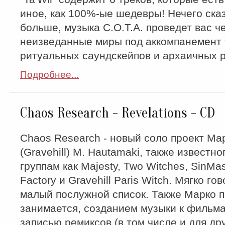
иное, как 100%-ые шедевры! Нечего ска
больше, музыка C.O.T.A. проведет вас ч
неизведанные миры под аккомпанемент
ритуальных саундскейпов и архаичных 
Подробнее...
Chaos Research - Revelations - CD
Chaos Research - новый соло проект Ма
(Gravehill) М. Hautamaki, также известно
группам как Majesty, Two Witches, SinMa
Factory и Gravehill Paris Witch. Мягко го
малый послужной список. Также Марко 
занимается, созданием музыки к фильм
записью ремиксов (в том числе и для др