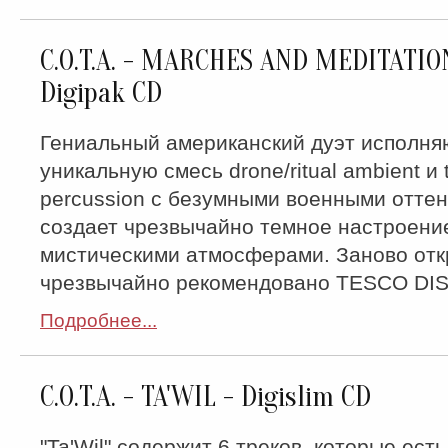
C.O.T.A. - MARCHES AND MEDITATIO
Digipak CD
Гениальный американский дуэт исполн
уникальную смесь drone/ritual ambient и t
percussion с безумными военными оттен
создает чрезвычайно темное настроени
мистическими атмосферами. Заново отк
чрезвычайно рекомендовано TESCO DI
Подробнее...
C.O.T.A. - TA'WIL - Digislim CD
"Ta'Wil" содержит 6 треков, которые есть