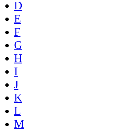
D
E
F
G
H
I
J
K
L
M