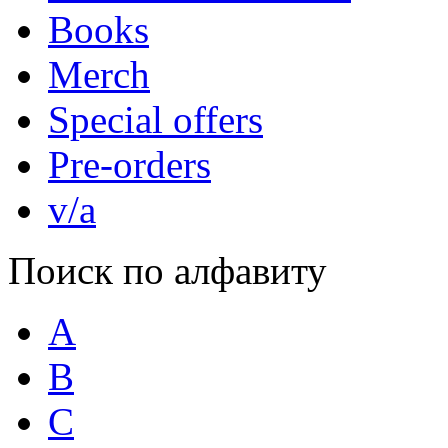
Books
Merch
Special offers
Pre-orders
v/a
Поиск по алфавиту
A
B
C