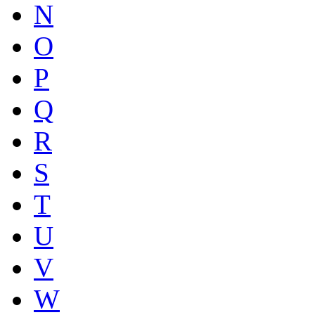
N
O
P
Q
R
S
T
U
V
W