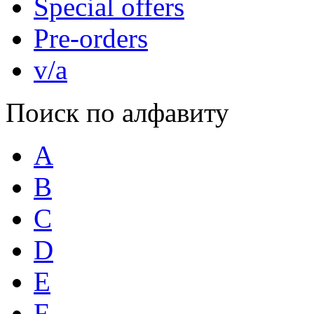
Special offers
Pre-orders
v/a
Поиск по алфавиту
A
B
C
D
E
F