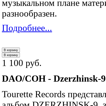
музыкальном плане матер
разнообразен.
Подробнее...
В корзину
В корзину
1 100 руб.
DAO/COH - Dzerzhinsk-9
Tourette Records предста
альбом DZERZHINSK-9, з