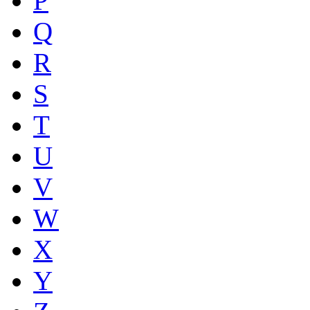
P
Q
R
S
T
U
V
W
X
Y