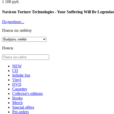
1 100 руб.
Navicon Torture Technologies - Your Suffering Will Be Legenda
Подробнее...
Поиск по лейблу
Поиск
NEW
CD
Infinite fog
Vinyl
DVD
Cassettes
Collector's editions
Books
Merch
Special offers
Pre-orders