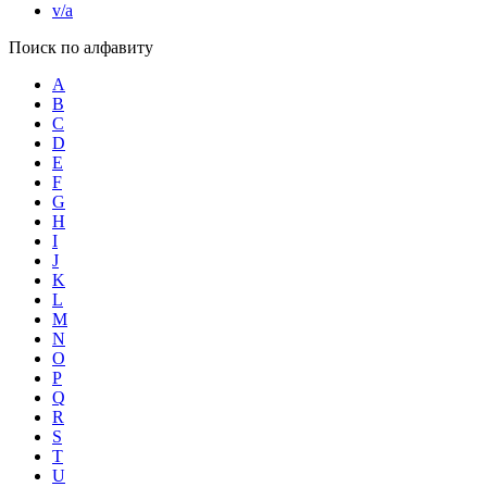
v/a
Поиск по алфавиту
A
B
C
D
E
F
G
H
I
J
K
L
M
N
O
P
Q
R
S
T
U