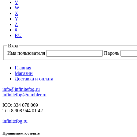
V
W
X
Y
Z
#
RU
Вход
Имя пользователя
Пароль
Главная
Магазин
Доставка и оплата
info@infinitefog.ru
infinitefog@rambler.ru
ICQ: 334 078 069
Tel: 8 908 944 01 42
infinitefog.ru
Принимаем к оплате