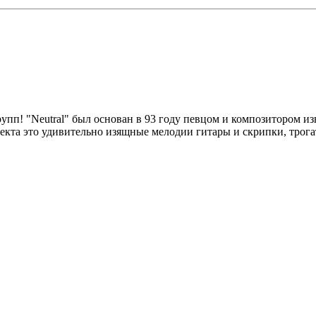
упп! "Neutral" был основан в 93 году певцом и композитором и
оекта это удивительно изящные мелодии гитары и скрипки, трог