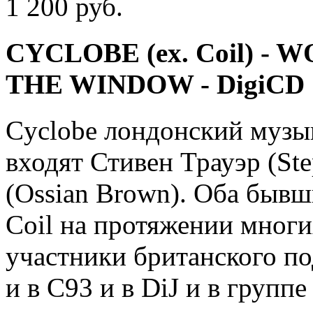
1 200 руб.
CYCLOBE (ex. Coil) -
THE WINDOW - DigiCD
Cyclobe лондонский музы
входят Стивен Трауэр (St
(Ossian Brown). Оба быв
Coil на протяжении многи
участники британского п
и в C93 и в DiJ и в групп