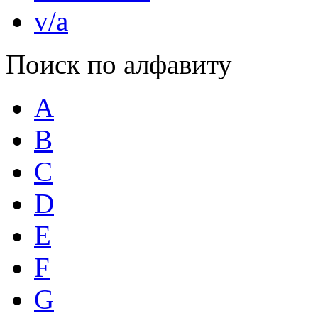
v/a
Поиск по алфавиту
A
B
C
D
E
F
G