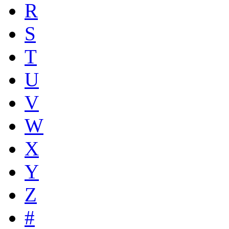
R
S
T
U
V
W
X
Y
Z
#