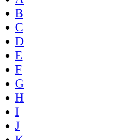
B
C
D
E
F
G
H
I
J
K