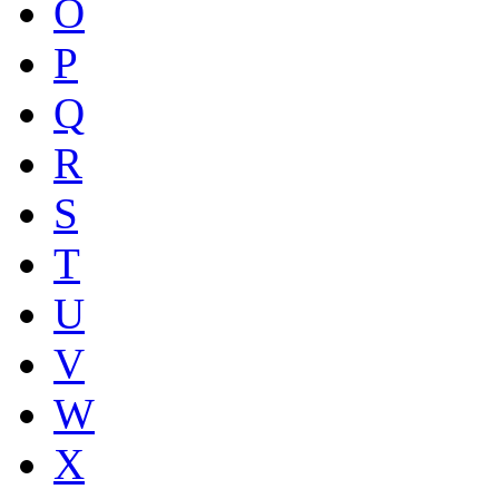
O
P
Q
R
S
T
U
V
W
X