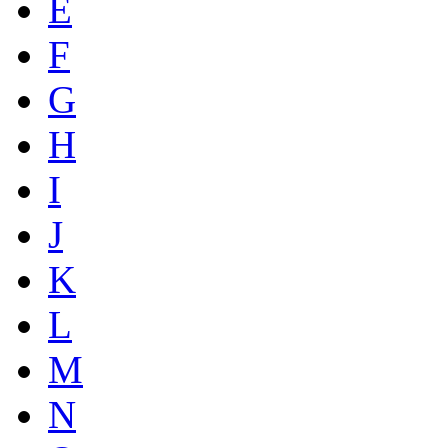
E
F
G
H
I
J
K
L
M
N