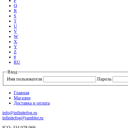
P
Q
R
S
T
U
V
W
X
Y
Z
#
RU
Вход
Имя пользователя
Пароль
Главная
Магазин
Доставка и оплата
info@infinitefog.ru
infinitefog@rambler.ru
ICQ: 334 078 069