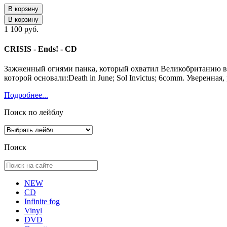
В корзину
В корзину
1 100 руб.
CRISIS - Ends! - CD
Зажженный огнями панка, который охватил Великобританию в 1
которой основали:Death in June; Sol Invictus; 6comm. Уверенна
Подробнее...
Поиск по лейблу
Поиск
NEW
CD
Infinite fog
Vinyl
DVD