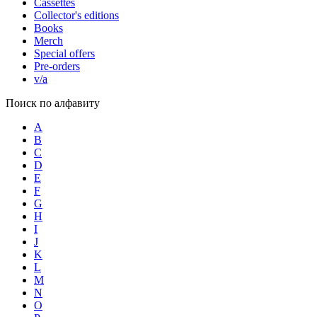
Cassettes
Collector's editions
Books
Merch
Special offers
Pre-orders
v/a
Поиск по алфавиту
A
B
C
D
E
F
G
H
I
J
K
L
M
N
O