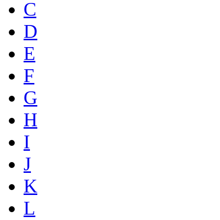
C
D
E
F
G
H
I
J
K
L