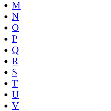
M
N
O
P
Q
R
S
T
U
V