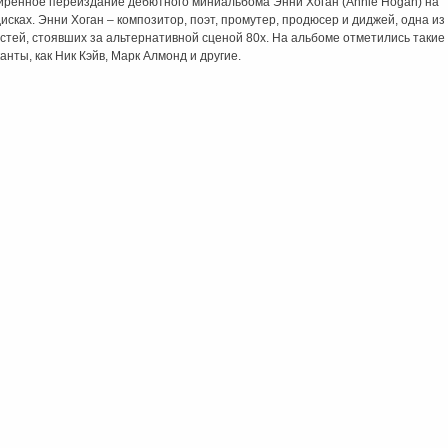
ренное переиздание дебютного миниальбома Энни Хоган (Annie Hogan) на
дисках. Энни Хоган – композитор, поэт, промутер, продюсер и диджей, одна из
стей, стоявших за альтернативной сценой 80х. На альбоме отметились такие
анты, как Ник Кэйв, Марк Алмонд и другие.