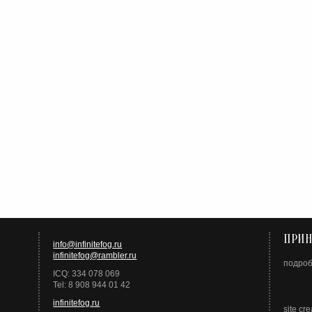
ПРИН
info@infinitefog.ru
infinitefog@rambler.ru
подро
ICQ: 334 078 069
Tel: 8 908 944 01 42
infinitefog.ru
site cre