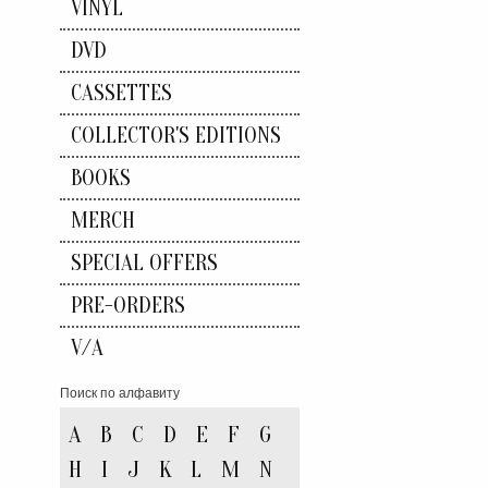
VINYL
DVD
CASSETTES
COLLECTOR'S EDITIONS
BOOKS
MERCH
SPECIAL OFFERS
PRE-ORDERS
V/A
Поиск по алфавиту
A
B
C
D
E
F
G
H
I
J
K
L
M
N