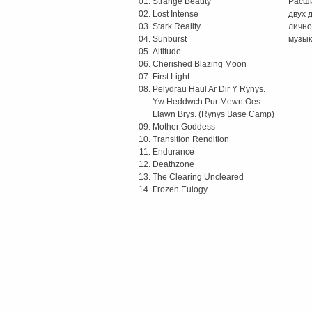
Strange Beauty
Расши
Lost Intense
двух 
Stark Reality
лично
Sunburst
музык
Altitude
Cherished Blazing Moon
First Light
Pelydrau Haul Ar Dir Y Rynys.
Yw Heddwch Pur Mewn Oes
Llawn Brys. (Rynys Base Camp)
Mother Goddess
Transition Rendition
Endurance
Deathzone
The Clearing Uncleared
Frozen Eulogy