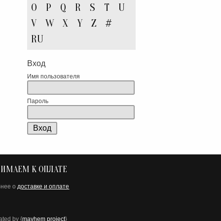
O
P
Q
R
S
T
U
V
W
X
Y
Z
#
RU
Вход
Имя пользователя
Пароль
ИМАЕМ К ОПЛАТЕ
бнее о
доставке и оплате
ated by {
mayhem project
}