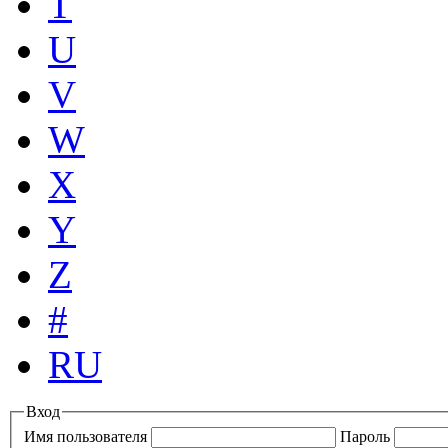
T
U
V
W
X
Y
Z
#
RU
Вход
Имя пользователя
Пароль