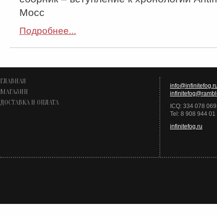
Мосс
Подробнее...
ГЛАВНАЯ
info@infinitefog.r
МАГАЗИН
infinitefog@rambl
ДОСТАВКА И ОПЛАТА
ICQ: 334 078 069
Tel: 8 908 944 01
infinitefog.ru