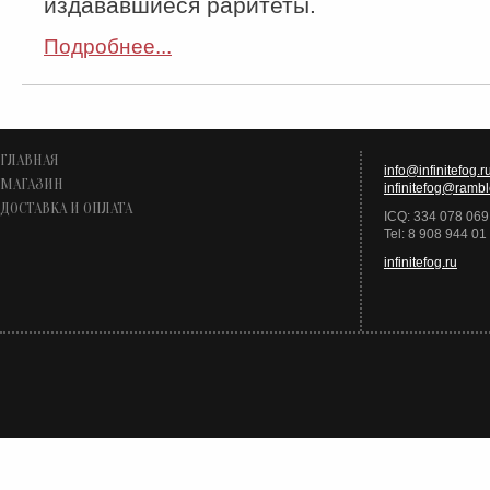
издававшиеся раритеты.
Подробнее...
ГЛАВНАЯ
info@infinitefog.r
МАГАЗИН
infinitefog@rambl
ДОСТАВКА И ОПЛАТА
ICQ: 334 078 069
Tel: 8 908 944 01
infinitefog.ru