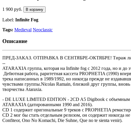
1 900 руб.
В корзину
Label:
Infinite Fog
Tags:
Medieval
Neoclassic
Описание
ПРЕД-ЗАКАЗ. ОТПРАВКА В СЕНТЯБРЕ-ОКТЯБРЕ! Тираж лими
--
ATARAXIA группа, которая на Infinite fog c 2012 года, но и д
Дебютная работа, раритетная кассета PROPHETIA (1990) впервы
трека написанных в 1989/1992, но никогда прежде не издавав
чувствами группы.Nicolas Ramain, близкий друг группы, вновь 
творчества Ataraxia.
- DE LUXE LIMITED EDITION - 2CD A5 Digibook c объемным 
ATARAXIA (датированными 1990 and 2016).
CD 1 содержит оригинальные 9 треков с PROPHETIA ремастирова
CD 2 мог бы стать отдельным релизом, он содержит никогда не 
Confiteor, Ono No Komachi, Die Suhne, Que no te sienta venir).