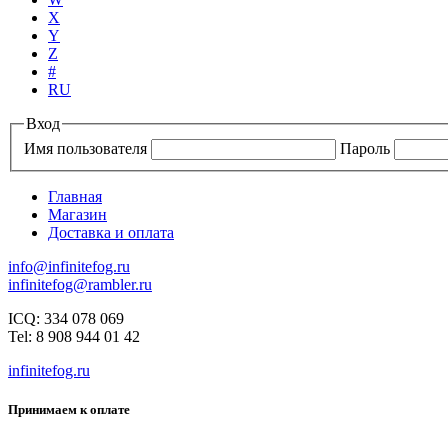
X
Y
Z
#
RU
Вход
Имя пользователя
Пароль
Главная
Магазин
Доставка и оплата
info@infinitefog.ru
infinitefog@rambler.ru
ICQ: 334 078 069
Tel: 8 908 944 01 42
infinitefog.ru
Принимаем к оплате