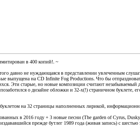
тирован в 400 копий!. ~
о этого давно не нуждающаяся в представлении увлеченным слуша
е выпущена на CD Infinite Fog Productions. Что бы отпразднова
шихся. Эти старые, но новые композиции считают незабываемый
позаботился о дизайне обложки и 32-х(!) страничном буклете, е
буклетом на 32 страницы наполненных лирикой, информационн
нных в 2016 году + 3 новые песни (The garden of Cyrus, Dusky
издававшийся прежде бутлег 1989 года (живая запись) с шестью э