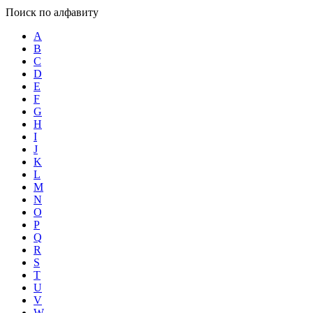
Поиск по алфавиту
A
B
C
D
E
F
G
H
I
J
K
L
M
N
O
P
Q
R
S
T
U
V
W