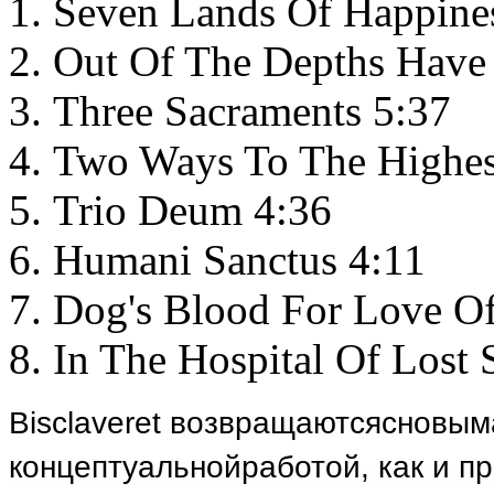
Seven Lands Of Happine
Out Of The Depths Have 
Three Sacraments 5:37
Two Ways To The Highes
Trio Deum 4:36
Humani Sanctus 4:11
Dog's Blood For Love O
In The Hospital Of Lost 
Bisclaveret
возвращаются
с
новым
концептуальной
работой
,
как
и
п