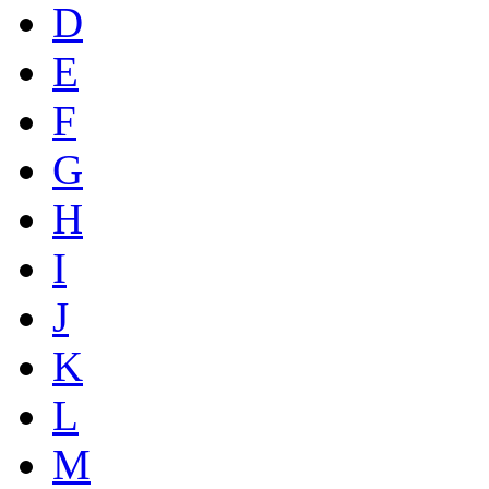
D
E
F
G
H
I
J
K
L
M