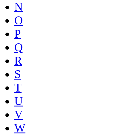
N
O
P
Q
R
S
T
U
V
W