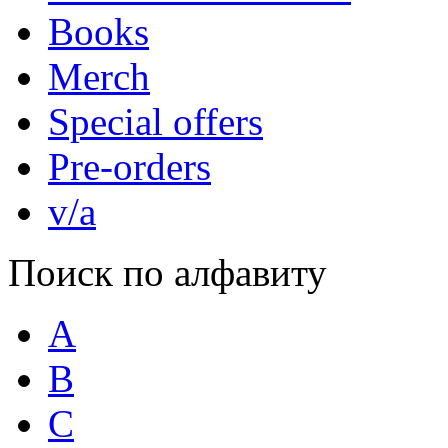
Books
Merch
Special offers
Pre-orders
v/a
Поиск по алфавиту
A
B
C