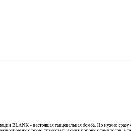
мации BLANK - настоящая танцевальная бомба. Но нужно сразу с
я разнообразных техно-трэнсовых и синт-поповых танцполов, а 