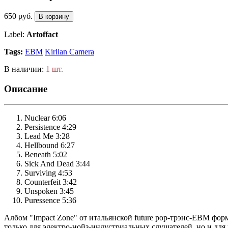
650 руб.
В корзину
Label:
Artoffact
Tags:
EBM
Kirlian Camera
В наличии:
1 шт.
Описание
Nuclear 6:06
Persistence 4:29
Lead Me 3:28
Hellbound 6:27
Beneath 5:02
Sick And Dead 3:44
Surviving 4:53
Counterfeit 3:42
Unspoken 3:45
Puressence 5:36
Албом "Impact Zone" от итальянской future pop-трэнс-EBM фор
только для электро-нойз-индустриальных слушателей, но и дл