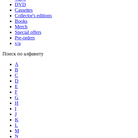
DVD
Cassettes
Collector's editions
Books
Merch
Special offers
Pre-orders
v/a
Поиск по алфавиту
A
B
C
D
E
F
G
H
I
J
K
L
M
N