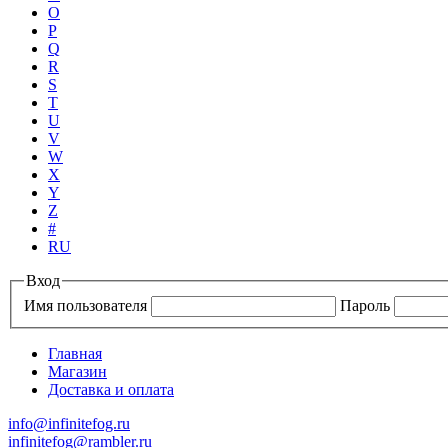
O
P
Q
R
S
T
U
V
W
X
Y
Z
#
RU
Вход
Имя пользователя
Пароль
Главная
Магазин
Доставка и оплата
info@infinitefog.ru
infinitefog@rambler.ru