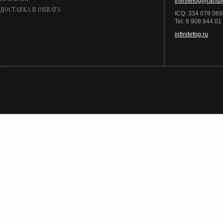
infinitefog@rambl
ДОСТАВКА И ОПЛАТА
ICQ: 334 078 069
Tel: 8 908 944 01
infinitefog.ru