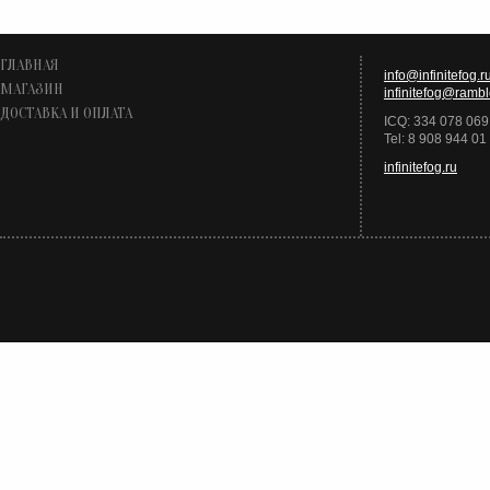
ГЛАВНАЯ
info@infinitefog.r
МАГАЗИН
infinitefog@rambl
ДОСТАВКА И ОПЛАТА
ICQ: 334 078 069
Tel: 8 908 944 01
infinitefog.ru