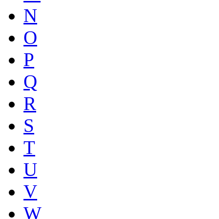
N
O
P
Q
R
S
T
U
V
W