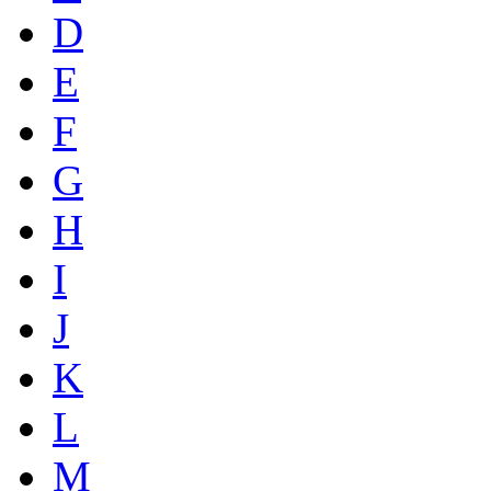
D
E
F
G
H
I
J
K
L
M