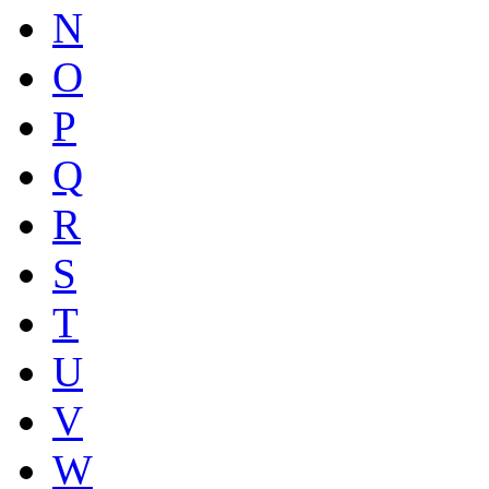
N
O
P
Q
R
S
T
U
V
W