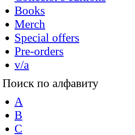
Books
Merch
Special offers
Pre-orders
v/a
Поиск по алфавиту
A
B
C