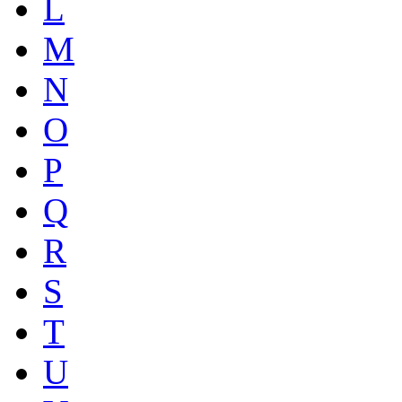
L
M
N
O
P
Q
R
S
T
U