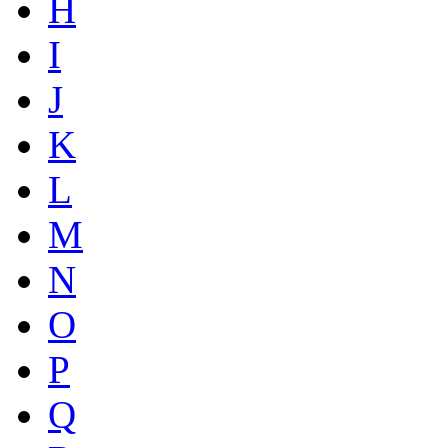
H
I
J
K
L
M
N
O
P
Q