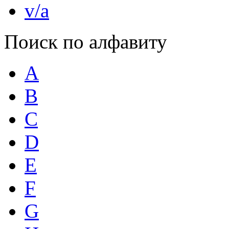
v/a
Поиск по алфавиту
A
B
C
D
E
F
G