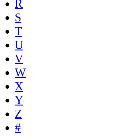
R
S
T
U
V
W
X
Y
Z
#