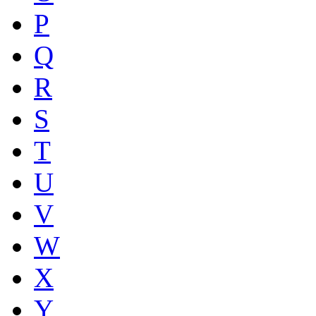
P
Q
R
S
T
U
V
W
X
Y