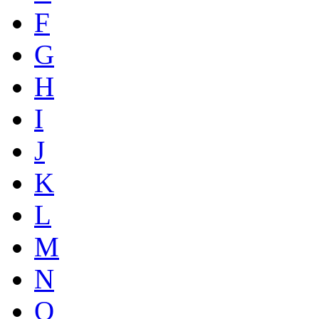
F
G
H
I
J
K
L
M
N
O