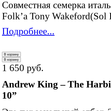
Совместная семерка италь
Folk’a Tony Wakeford(Sol I
Подробнее...
В корзину
В корзину
1 650 руб.
Andrew King ‎– The Harb
10”