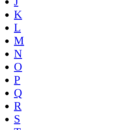
J
K
L
M
N
O
P
Q
R
S