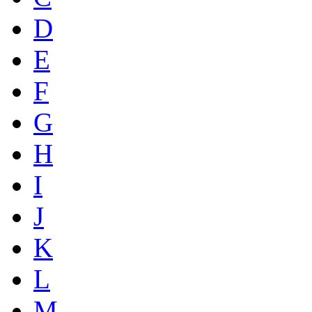
D
E
F
G
H
I
J
K
L
M