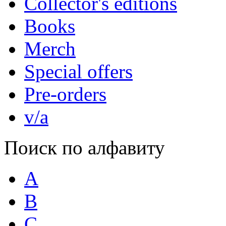
Collector's editions
Books
Merch
Special offers
Pre-orders
v/a
Поиск по алфавиту
A
B
C