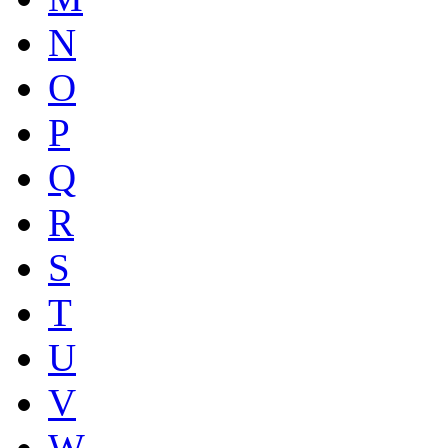
N
O
P
Q
R
S
T
U
V
W