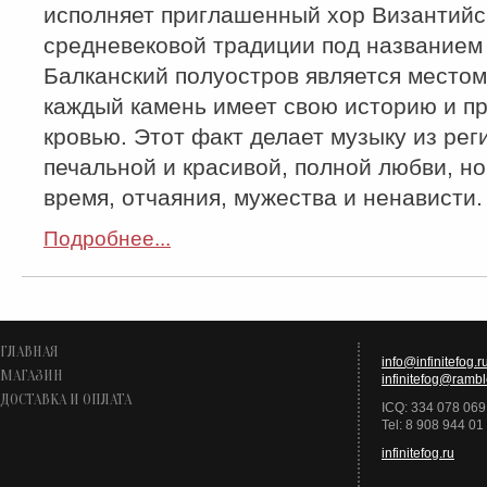
исполняет приглашенный хор Византийс
средневековой традиции под названием 
Балканский полуостров является местом
каждый камень имеет свою историю и п
кровью. Этот факт делает музыку из рег
печальной и красивой, полной любви, но
время, отчаяния, мужества и ненависти.
Подробнее...
ГЛАВНАЯ
info@infinitefog.r
МАГАЗИН
infinitefog@rambl
ДОСТАВКА И ОПЛАТА
ICQ: 334 078 069
Tel: 8 908 944 01
infinitefog.ru