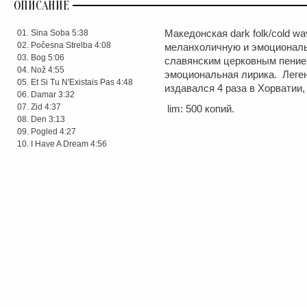
ОПИСАНИЕ
Sina Soba 5:38
Македонская dark folk/cold w
Počesna Strelba 4:08
меланхоличную и эмоционал
Bog 5:06
славянским церковным пением
Nož 4:55
эмоциональная лирика. Леге
Et Si Tu N'Existais Pas 4:48
издавался 4 раза в Хорватии,
Damar 3:32
Zid 4:37
lim: 500 копий.
Den 3:13
Pogled 4:27
I Have A Dream 4:56