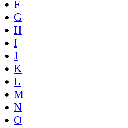
F
G
H
I
J
K
L
M
N
O