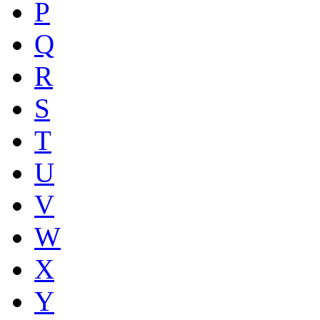
P
Q
R
S
T
U
V
W
X
Y