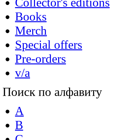
Collector's editions
Books
Merch
Special offers
Pre-orders
v/a
Поиск по алфавиту
A
B
C