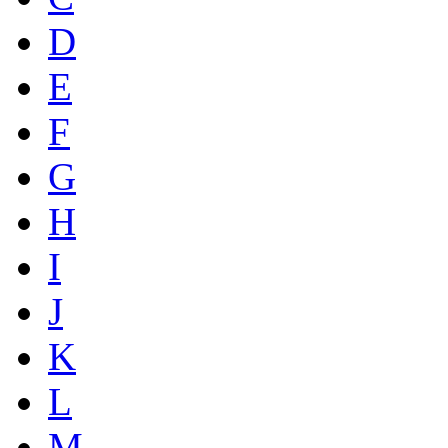
D
E
F
G
H
I
J
K
L
M