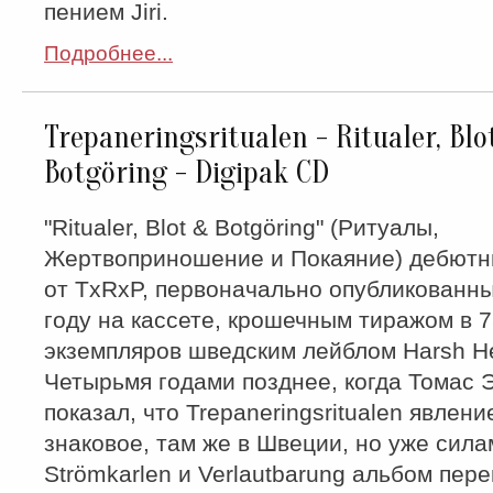
пением Jiri.
Подробнее...
Trepaneringsritualen - Ritualer, Blo
Botgöring - Digipak CD
"Ritualer, Blot & Botgöring" (Ритуалы,
Жертвоприношение и Покаяние) дебютн
от TxRxP, первоначально опубликованны
году на кассете, крошечным тиражом в 
экземпляров шведским лейблом Harsh He
Четырьмя годами позднее, когда Томас 
показал, что Trepaneringsritualen явлен
знаковое, там же в Швеции, но уже сил
Strömkarlen и Verlautbarung альбом пер