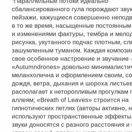
"Параллельные потоки идеально
сбалансированного гула порождают зву
пейзажи, кажущиеся совершенно неподв
в то же время, насыщенные постоянны
и изменениями фактуры, тембра и мело
рисунка, укутанного подчас плотным, сл
зашумленным туманом. Каждая компози
свое особенное настроение и звучание 
«Autumndrones» довольно минималисти
меланхолична и оформлением своим, с
дождя, ветра, дыхания и шороха листье
располагает к неторопливым прогулкам 
аллеям; «Breath of Leaves» строится на
гипнотических петлях (авторы активно, 
используют пространственные эффекты,
звуки доносятся с разного расстояния и 