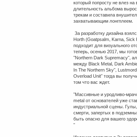
который попросту не влез на 
длительность альбома вырос
трекам и составила внушител
захватывающим лонгплеем.
За разработку дизайна взял
Horth (Goatpsalm, Karna, Sick
подходит для визуального о
теперь, осенью 2017, мы гот
"Northern Dark Supremacy", а
между Black Metal, Dark Ambien
In The Northern Sky", Lustmord
Overload Unit" тогда вы полу
том что вас ждет.
"Массивные и уродливо-мрач
metal от основателей уже ст
индустриальной сцены. Гулы,
смерти, запертых в подземных
быть опасно для вашего здор
"