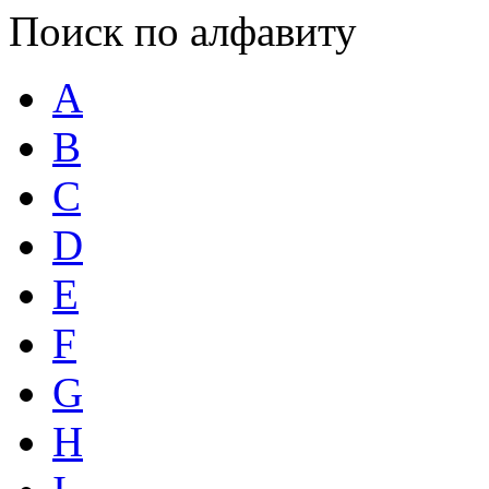
Поиск по алфавиту
A
B
C
D
E
F
G
H