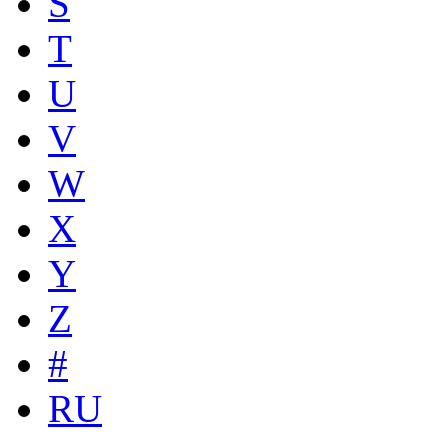
S
T
U
V
W
X
Y
Z
#
RU