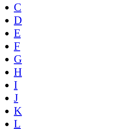
C
D
E
F
G
H
I
J
K
L