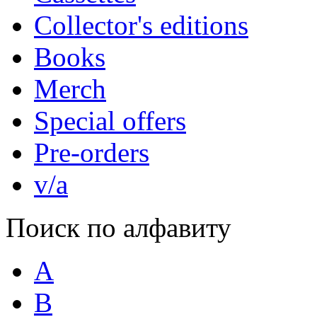
Collector's editions
Books
Merch
Special offers
Pre-orders
v/a
Поиск по алфавиту
A
B