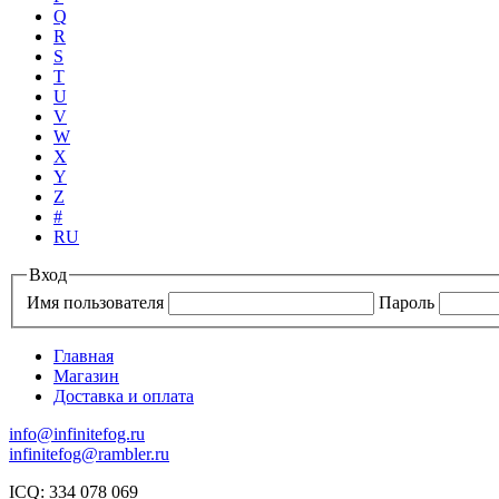
Q
R
S
T
U
V
W
X
Y
Z
#
RU
Вход
Имя пользователя
Пароль
Главная
Магазин
Доставка и оплата
info@infinitefog.ru
infinitefog@rambler.ru
ICQ: 334 078 069