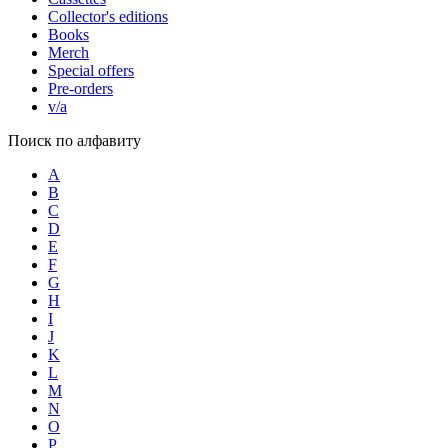
Collector's editions
Books
Merch
Special offers
Pre-orders
v/a
Поиск по алфавиту
A
B
C
D
E
F
G
H
I
J
K
L
M
N
O
P