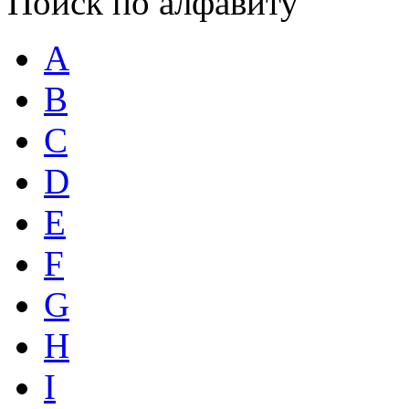
Поиск по алфавиту
A
B
C
D
E
F
G
H
I