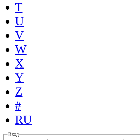
T
U
V
W
X
Y
Z
#
RU
Вход