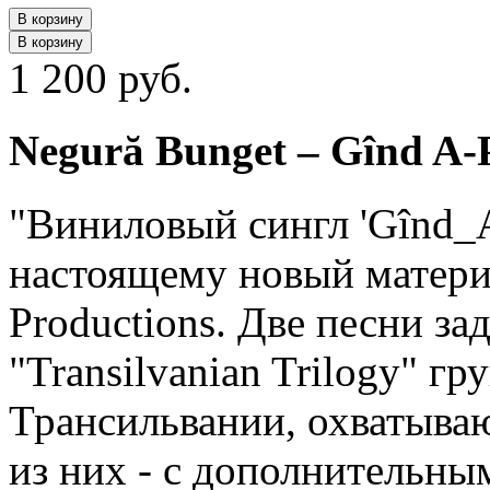
В корзину
В корзину
1 200 руб.
Negură Bunget ‎– Gînd A-P
"Виниловый сингл 'Gînd_A
настоящему новый материа
Productions. Две песни з
"Transilvanian Trilogy" г
Трансильвании, охватыва
из них - с дополнительн