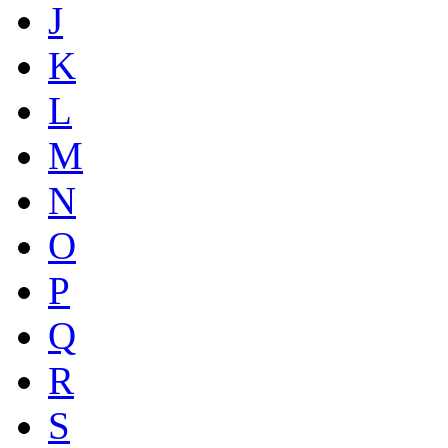
J
K
L
M
N
O
P
Q
R
S