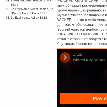
Those Who Bear Responsibility
«WICKED KING WICKER – это
16:21
звук обнажает рок-н-ролльную
Call My Name Sweet Demon, So
кроме чернейшей реальности 
I Know I Am Not Alone 18:23
музыка тяжела, безнадежна 
So Easily Lead Astray 18:12
WICKER впитал в себя мощь d
для того чтобы создать нечт
Yourself –шестой альбом гру
США. WICKED KING WICKER у
стоит в стороне от общего с
брутальный doom из всех в