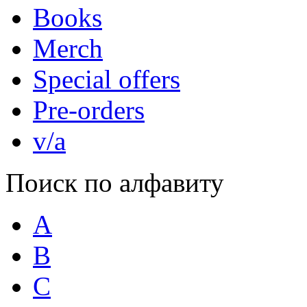
Books
Merch
Special offers
Pre-orders
v/a
Поиск по алфавиту
A
B
C