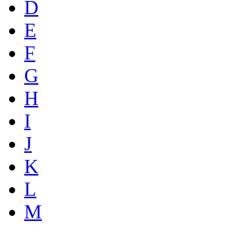
D
E
F
G
H
I
J
K
L
M