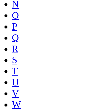
N
O
P
Q
R
S
T
U
V
W