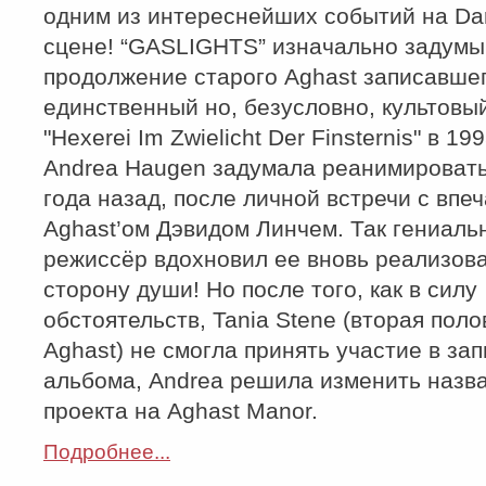
одним из интереснейших событий на Da
сцене! “GASLIGHTS” изначально задумыв
продолжение старого Aghast записавше
единственный но, безусловно, культовы
"Hexerei Im Zwielicht Der Finsternis" в 199
Andrea Haugen задумала реанимировать
года назад, после личной встречи с вп
Aghast’ом Дэвидом Линчем. Так гениаль
режиссёр вдохновил ее вновь реализов
сторону души! Но после того, как в силу
обстоятельств, Tania Stene (вторая поло
Aghast) не смогла принять участие в за
альбома, Andrea решила изменить назв
проекта на Aghast Manor.
Подробнее...