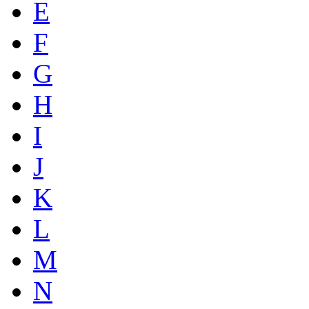
E
F
G
H
I
J
K
L
M
N