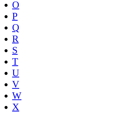
O
P
Q
R
S
T
U
V
W
X