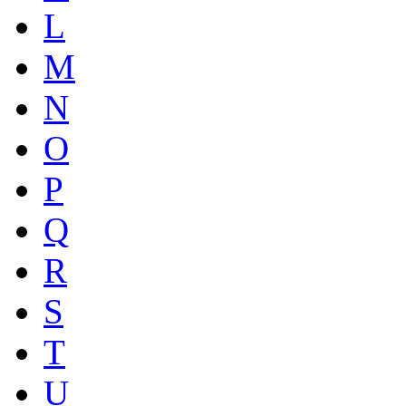
L
M
N
O
P
Q
R
S
T
U