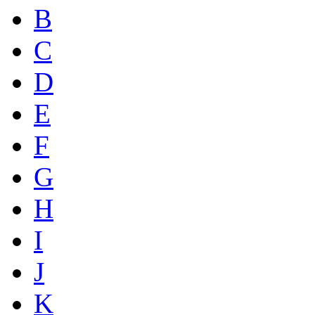
B
C
D
E
F
G
H
I
J
K