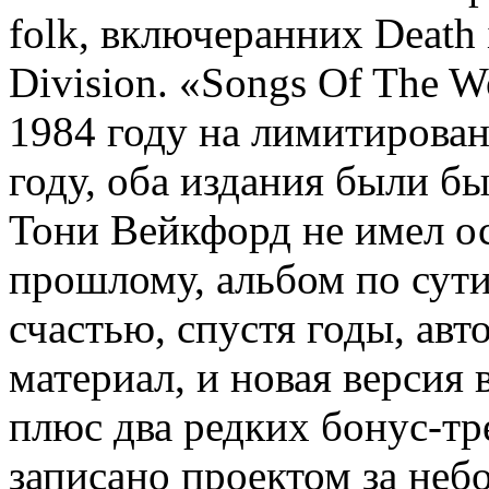
folk,
в
ключе
ранних
Death 
Division.
«Songs Of The W
1984 году на лимитирован
году, оба издания были б
Тони Вейкфорд не имел о
прошлому, альбом по сути
счастью, спустя годы, авт
материал, и новая версия
плюс два редких бонус-тре
записано проектом за неб