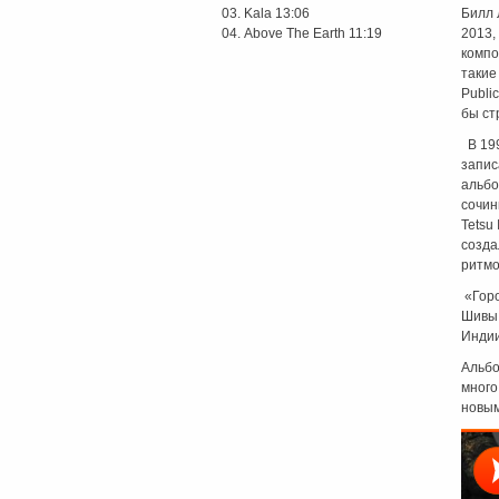
Kala 13:06
Билл 
Above The Earth 11:19
2013,
компо
такие
Publi
бы с
В 199
запис
альбо
сочин
Tetsu
созда
ритмо
«Горо
Шивы,
Индии
Альбо
много
новым