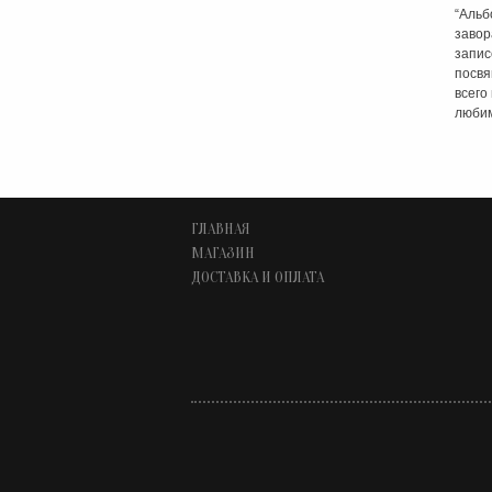
“Альб
завор
запис
посвя
всего
любим
ГЛАВНАЯ
МАГАЗИН
ДОСТАВКА И ОПЛАТА