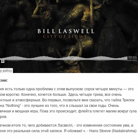
зии:
ня есть только одна проблема с этим выпуском: сорок четыре минуты — это
ом коротко. Конечно, хочется больше. Здесь четыре трека, все очень
нтные и атмосферные. Во-первых, позвольте мне сказать, что табла Трилок
 на “Nothing” - это лучшее из того, что я слышал за свои годы. Очень
ичная и мощная игра. Пока это происходит, флейта плетет магию вокруг гула
ров.
ечном итоге то, чего добивается Ласвелл, - это изменение состояние ума, и
еня это реальная сила этой записи. Я обожаю! ». - Hans Stoeve (Nadabrahma)