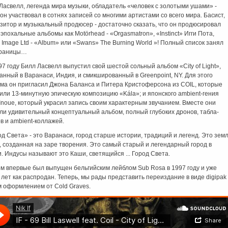
Ласвелл, легенда мира музыки, обладатель «человек с золотыми ушами» -
 он участвовал в сотнях записей со многими артистами со всего мира. Басист,
зитор и музыкальный продюсер - достаточно сказать, что он продюсировал
 эпохальные альбомы как Motörhead - «Orgasmatron», «Instinct» Игги Пота,
c Image Ltd - «Album» или «Swans» The Burning World »! Полный список занял
траницы…
7 году Билл Ласвелл выпустил свой шестой сольный альбом «City of Light»,
анный в Варанаси, Индия, и смикшированный в Greenpoint, NY. Для этого
ма он пригласил Джона Баланса и Питера Кристоферсона из COIL, которые
или 13-минутную эпическую композицию «Kála»; и японского ambient-гения
 Inoue, который украсил запись своим характерным звучанием. Вместе они
ли удивительный концептуальный альбом, полный глубоких дронов, табла-
в и ambient-коллажей.
д Света» - это Варанаси, город старше истории, традиций и легенд. Это зем
 созданная на заре творения. Это самый старый и легендарный город в
. Индусы называют это Каши, светящийся ... Город Света.
м впервые был выпущен бельгийским лейблом Sub Rosa в 1997 году и уже
 лет как распродан. Теперь, мы рады представить переиздание в виде digipak 
 оформлением от Cold Graves.