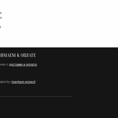
и
мо
3
ИМАЕМ К ОПЛАТЕ
бнее о
доставке и оплате
ated by {
mayhem project
}