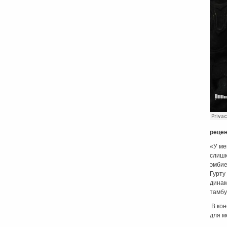
рецен
«У ме
слишк
эмбие
Гурту
динам
тамбу
В кон
для м