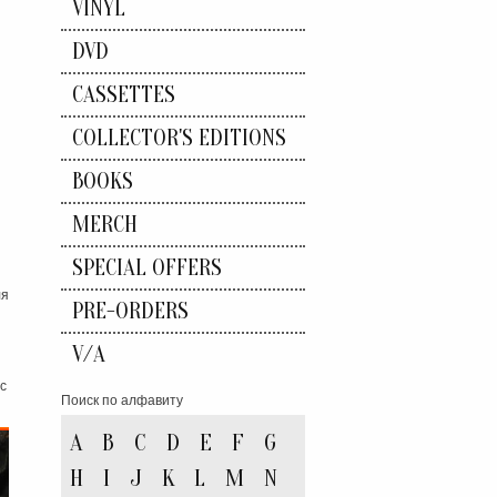
VINYL
DVD
CASSETTES
COLLECTOR'S EDITIONS
BOOKS
MERCH
SPECIAL OFFERS
ля
PRE-ORDERS
V/A
с
Поиск по алфавиту
A
B
C
D
E
F
G
H
I
J
K
L
M
N