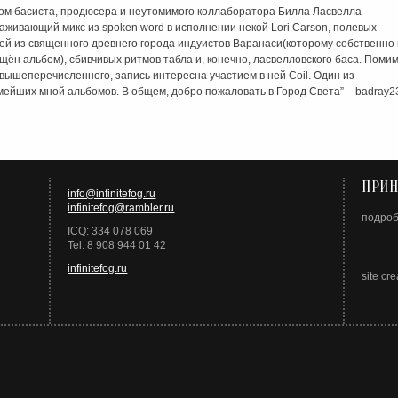
ом басиста, продюсера и неутомимого коллаборатора Билла Ласвелла -
аживающий микс из spoken word в исполнении некой Lori Carson, полевых
ей из священного древнего города индуистов Варанаси(которому собственно 
щён альбом), сбивчивых ритмов табла и, конечно, ласвелловского баса. Поми
 вышеперечисленного, запись интересна участием в ней Coil. Один из
ейших мной альбомов. В общем, добро пожаловать в Город Света” – badray2
ПРИН
info@infinitefog.ru
infinitefog@rambler.ru
подро
ICQ: 334 078 069
Tel: 8 908 944 01 42
infinitefog.ru
site cre