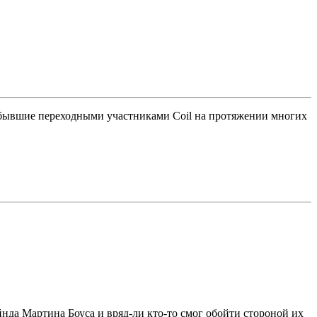
ба бывшие переходными участниками Coil на протяжении многих
йнда Мартина Боуса и вряд-ли кто-то смог обойти стороной их