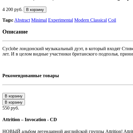
4 200 руб.
В корзину
Tags:
Abstract
Minimal
Experimental
Modern Classical
Coil
Описание
Cyclobe лондонский музыкальный дуэт, в который входят Стив
лет. И в целом видные участники британского подполья, прини
Рекомендованные товары
В корзину
В корзину
550 руб.
Attrition – Invocation - CD
НОВЫЙ альбом легендарной английской группы Attrition! Attrit