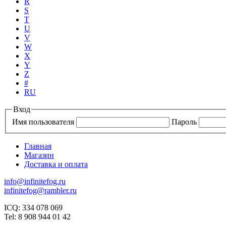
R
S
T
U
V
W
X
Y
Z
#
RU
Вход
Имя пользователя
Пароль
Главная
Магазин
Доставка и оплата
info@infinitefog.ru
infinitefog@rambler.ru
ICQ: 334 078 069
Tel: 8 908 944 01 42