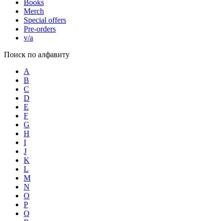
Books
Merch
Special offers
Pre-orders
v/a
Поиск по алфавиту
A
B
C
D
E
F
G
H
I
J
K
L
M
N
O
P
Q