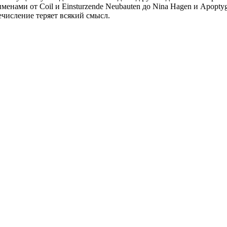
енами от Coil и Einsturzende Neubauten до Nina Hagen и Apoptyg
ечисление теряет всякий смысл.