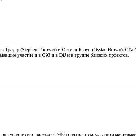
ен Трауэр (Stephen Thrower) и Оссиэн Браун (Ossian Brown). О
мавшие участие и в C93 и в DiJ и в группе близких проектов.
ion существует с далекого 1980 года под руководством мастерма