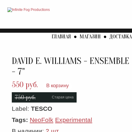
ГЛАВНАЯ
●
МАГАЗИН
●
ДОСТАВКА
DAVID E. WILLIAMS - ENSEMBLE
- 7"
550 руб.
В корзину
750 руб.
Старая цена
Label:
TESCO
Tags:
NeoFolk
Experimental
В наличии:
2 шт.