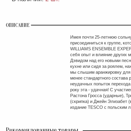
ОПИСАНИЕ
Имея почти 25-летнюю сольн
присоединиться к группе, кото
WILLIAMS ENSEMBLE EXPERI
себя опыт и влияние других 
Дэвидом над его новыми песн
кухне или сидя за роялем, на
мы слышим аранжировку для п
менее стандартного состава р
неудачных попыток перехода 
року эта - удачная! С участи
Растона Гросса (ударные), Т
(скрипка) и Джейн Элизабет 
издание TESCO с польским лэ
Рекомендованные товары