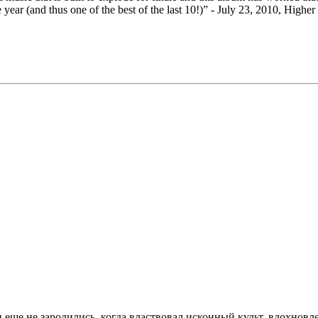
e year (and thus one of the best of the last 10!)” - July 23, 2010, Highe
 еще не зародились, когда властвовал исконный культ, вдохнов