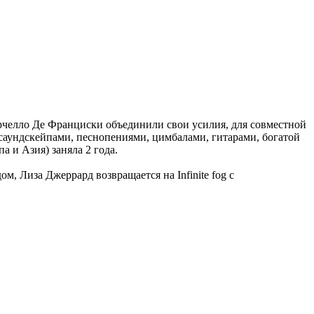
арчелло Де Франциски объединили свои усилия, для совместной
аундскейпами, песнопениями, цимбалами, гитарами, богатой
а и Азия) заняла 2 года.
, Лиза Джеррард возвращается на Infinite fog с