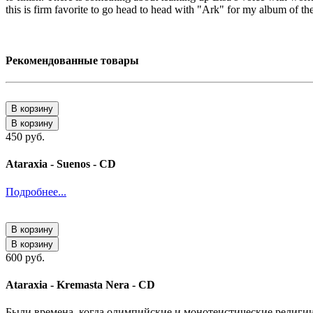
this is firm favorite to go head to head with "Ark" for my album of th
Рекомендованные товары
В корзину
В корзину
450 руб.
Ataraxia - Suenos - CD
Подробнее...
В корзину
В корзину
600 руб.
Ataraxia - Kremasta Nera - CD
Были времена, когда олимпийские и монотеистические религии