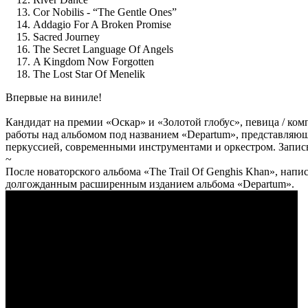
Cor Nobilis - “The Gentle Ones”
Addagio For A Broken Promise
Sacred Journey
The Secret Language Of Angels
A Kingdom Now Forgotten
The Lost Star Of Menelik
Впервые на виниле!
Кандидат на премии «Оскар» и «Золотой глобус», певица / ко
работы над альбомом под названием «Departum», представляю
перкуссией, современными инструментами и оркестром. Запись
~
После новаторского альбома «The Trail Of Genghis Khan», напи
долгожданным расширенным изданием альбома «Departum».