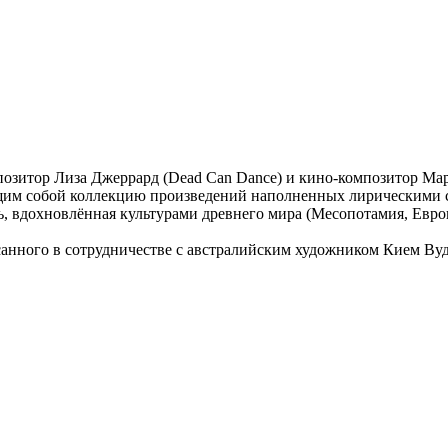
мпозитор Лиза Джеррард (Dead Can Dance) и кино-композитор М
щим собой коллекцию произведений наполненных лирическими с
, вдохновлённая культурами древнего мира (Месопотамия, Европ
санного в сотрудничестве с австралийским художником Кием Вудом