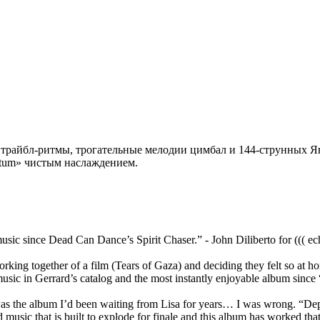
 трайбл-ритмы, трогательные мелодии цимбал и 144-струнных Ян
rtum» чистым наслаждением.
sic since Dead Can Dance’s Spirit Chaser.” - John Diliberto for ((( ec
king together of a film (Tears of Gaza) and deciding they felt so at ho
 music in Gerrard’s catalog and the most instantly enjoyable album sinc
as the album I’d been waiting from Lisa for years… I was wrong. “Depa
 music that is built to explode for finale and this album has worked tha