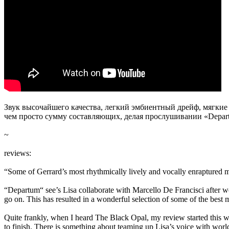
Звук высочайшего качества, легкий эмбиентный дрейф, мягкие
чем просто сумму составляющих, делая прослушивании «Depa
~
reviews:
“Some of Gerrard’s most rhythmically lively and vocally enraptured mu
“Departum“ see’s Lisa collaborate with Marcello De Francisci after wor
go on. This has resulted in a wonderful selection of some of the best
Quite frankly, when I heard The Black Opal, my review started this w
to finish. There is something about teaming up Lisa’s voice with world