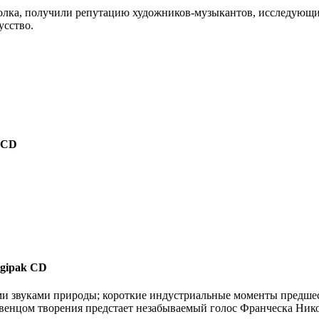
рк-фолка, получили репутацию художников-музыкантов, исследу
усство.
k CD
Digipak CD
ыми звуками природы; короткие индустриальные моменты предшес
нцом творения предстает незабываемый голос Франческа Николи