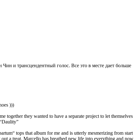
 Чин и трансцендентный голос. Все это в месте дает больше
hoes )))
me together they wanted to have a separate project to let themselves
e “Daulity”
rtum“ tops that album for me and is utterly mesmerizing from start
t out a treat. Marcello has breathed new life into everything and now