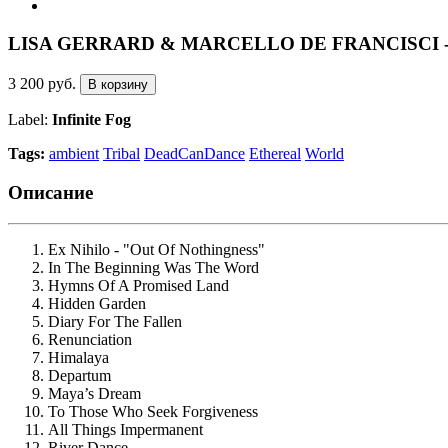
LISA GERRARD & MARCELLO DE FRANCISCI - D
3 200 руб.
В корзину
Label:
Infinite Fog
Tags:
ambient
Tribal
DeadCanDance
Ethereal
World
Описание
Ex Nihilo - "Out Of Nothingness"
In The Beginning Was The Word
Hymns Of A Promised Land
Hidden Garden
Diary For The Fallen
Renunciation
Himalaya
Departum
Maya’s Dream
To Those Who Seek Forgiveness
All Things Impermanent
River Dance