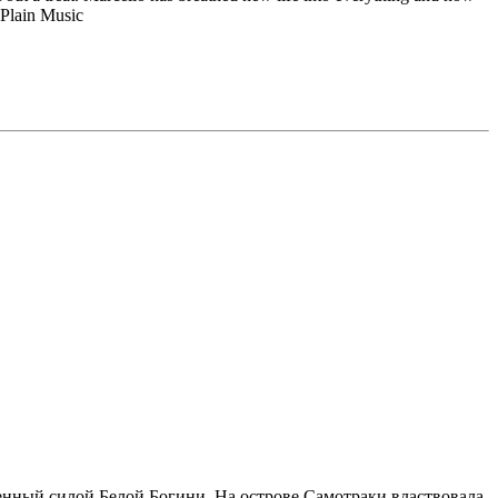
r Plain Music
ленный силой Белой Богини. На острове Самотраки властвовала