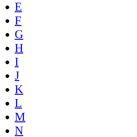
E
F
G
H
I
J
K
L
M
N