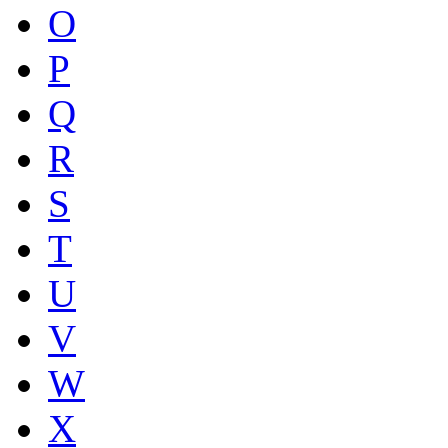
O
P
Q
R
S
T
U
V
W
X