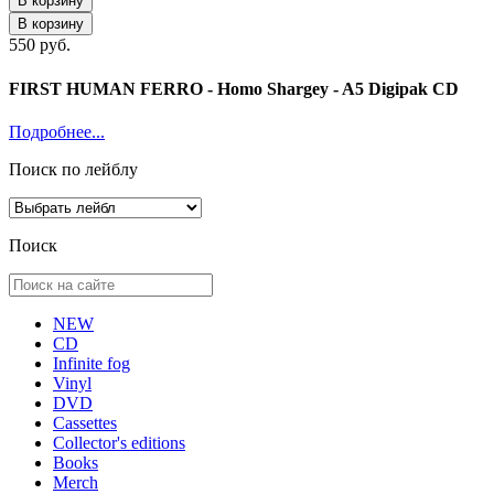
В корзину
В корзину
550 руб.
FIRST HUMAN FERRO - Homo Shargey - A5 Digipak CD
Подробнее...
Поиск по лейблу
Поиск
NEW
CD
Infinite fog
Vinyl
DVD
Cassettes
Collector's editions
Books
Merch