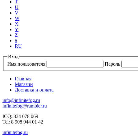
T
U
V
W
X
Y
Z
#
RU
Вход
Имя пользователя
Пароль
Главная
Магазин
Доставка и оплата
info@infinitefog.ru
infinitefog@rambler.ru
ICQ: 334 078 069
Tel: 8 908 944 01 42
infinitefog.ru