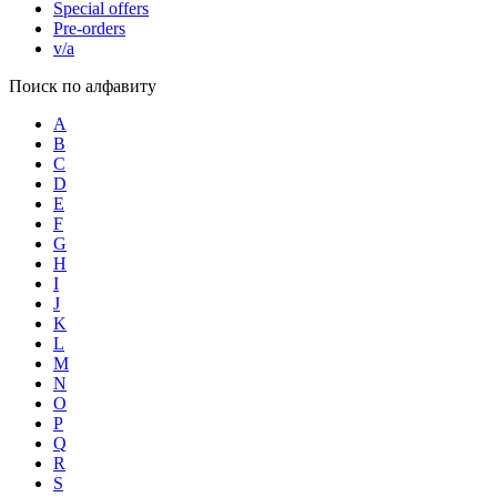
Special offers
Pre-orders
v/a
Поиск по алфавиту
A
B
C
D
E
F
G
H
I
J
K
L
M
N
O
P
Q
R
S