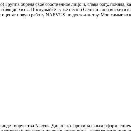
ец-то! Группа обрела свое собственное лицо и, слава богу, поняла
астоящие хиты. Послушайте ту же песню German - она восхитител
lk оценят новую работу NAEVUS по досто-инству. Мои самые иск
иоде творчества Naevus. Дигипак с оригинальным оформлением 
 отнести к неофолку, но очень странному - с элементами индус