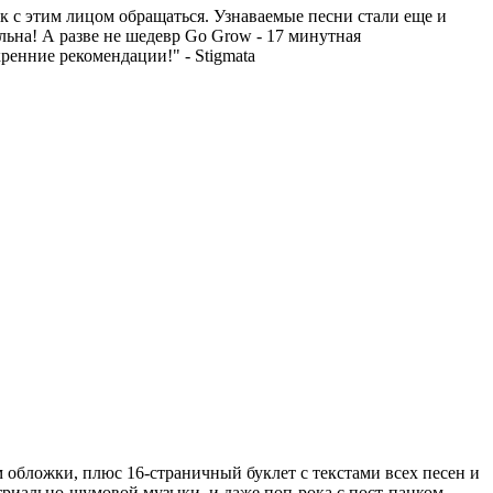
, как с этим лицом обращаться. Узнаваемые песни стали еще и
ьна! А разве не шедевр Go Grow - 17 минутная
ренние рекомендации!" - Stigmata
обложки, плюс 16-страничный буклет с текстами всех песен и
триально-шумовой музыки, и даже поп-рока с пост-панком -