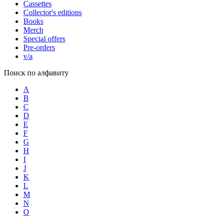
Cassettes
Collector's editions
Books
Merch
Special offers
Pre-orders
v/a
Поиск по алфавиту
A
B
C
D
E
F
G
H
I
J
K
L
M
N
O