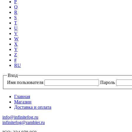
P
Q
R
S
T
U
V
W
X
Y
Z
#
RU
Вход
Имя пользователя
Пароль
Главная
Магазин
Доставка и оплата
info@infinitefog.ru
infinitefog@rambler.ru