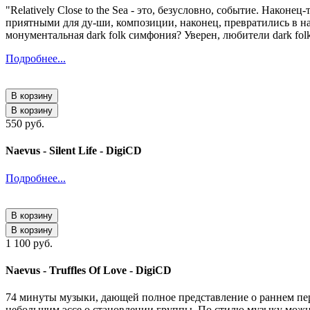
"Relatively Close to the Sea - это, безусловно, событие. Након
приятными для ду-ши, композиции, наконец, превратились в н
монументальная dark folk симфония? Уверен, любители dark fo
Подробнее...
В корзину
В корзину
550 руб.
Naevus - Silent Life - DigiCD
Подробнее...
В корзину
В корзину
1 100 руб.
Naevus - Truffles Of Love - DigiCD
74 минуты музыки, дающей полное представление о раннем пер
небольшим эссе о становлении группы. По стилю музыку можно