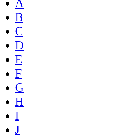
A
B
C
D
E
F
G
H
I
J