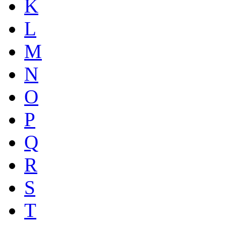
K
L
M
N
O
P
Q
R
S
T